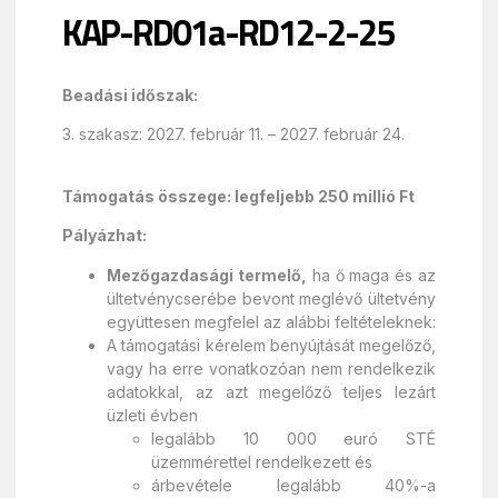
KAP-RD01a-RD12-2-25
Beadási időszak:
3. szakasz: 2027. február 11. – 2027. február 24.
Támogatás összege: legfeljebb 250 millió Ft
Pályázhat:
Mezőgazdasági termelő,
ha ő maga és az
ültetvénycserébe bevont meglévő ültetvény
együttesen megfelel az alábbi feltételeknek:
A támogatási kérelem benyújtását megelőző,
vagy ha erre vonatkozóan nem rendelkezik
adatokkal, az azt megelőző teljes lezárt
üzleti évben
legalább 10 000 euró STÉ
üzemmérettel rendelkezett és
árbevétele legalább 40%-a