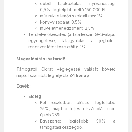
ebből tájékoztatás, nyilvánosság:
0,5%, legfeljebb nettó 150 000 Ft
műszaki ellenőri szolgáltatás: 1%
könyvvizsgálat: 0,5%
műveletmenedzsment: 2,5%
Terület-előkészítés (a talajfelszín GPS-alapú
egyengetése, talajgyalulás a jégháló-
rendszer létesítése előtt): 2%
Megvalósítási határidő:
Támogatói Okirat véglegessé válását követő
naptól számított legfeljebb
24 hónap
Egyéb:
Előleg
Két részletben: először legfeljebb
25%, majd a teljes elszámolás után
újabb 25%.
Egyszerre: legfeljebb 50% a
támogatási összegből.