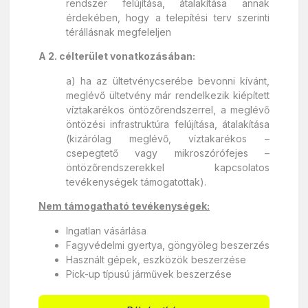
rendszer felújítása, átalakítása annak
érdekében, hogy a telepítési terv szerinti
térállásnak megfeleljen
A 2. célterület vonatkozásában:
a) ha az ültetvénycserébe bevonni kívánt,
meglévő ültetvény már rendelkezik kiépített
víztakarékos öntözőrendszerrel, a meglévő
öntözési infrastruktúra felújítása, átalakítása
(kizárólag meglévő, víztakarékos –
csepegtető vagy mikroszórófejes –
öntözőrendszerekkel kapcsolatos
tevékenységek támogatottak).
Nem támogatható tevékenységek:
Ingatlan vásárlása
Fagyvédelmi gyertya, göngyöleg beszerzés
Használt gépek, eszközök beszerzése
Pick-up típusú járművek beszerzése