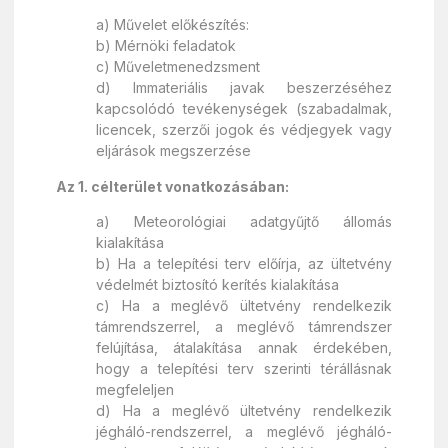
a) Művelet előkészítés:
b) Mérnöki feladatok
c) Műveletmenedzsment
d) Immateriális javak beszerzéséhez
kapcsolódó tevékenységek (szabadalmak,
licencek, szerzői jogok és védjegyek vagy
eljárások megszerzése
Az 1. célterület vonatkozásában:
a) Meteorológiai adatgyűjtő állomás
kialakítása
b) Ha a telepítési terv előírja, az ültetvény
védelmét biztosító kerítés kialakítása
c) Ha a meglévő ültetvény rendelkezik
támrendszerrel, a meglévő támrendszer
felújítása, átalakítása annak érdekében,
hogy a telepítési terv szerinti térállásnak
megfeleljen
d) Ha a meglévő ültetvény rendelkezik
jégháló-rendszerrel, a meglévő jégháló-