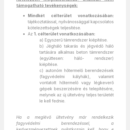
támogatható tevékenységek:
Mindkét célterület vonatkozásában:
tájékoztatással, nyilvánossággal kapcsolatos
kötelezettségek teljesítése.
Az
1. célterület vonatkozásában:
a) Egyszerű támrendszer kiépítése.
b) Jégháló takarás és jégvédő háló
tartására alkalmas beton támrendszer
(együttesen: háló- rendszer)
kiépítése.
c) autonóm hőtermelő berendezések
(fagyvédelmi kályhák), valamint
vontatott hőtermelő vagy légkeverő
gépek beszerzésére és telepítésére,
melynek az új ültetvény teljes területét
le kell fednie.
Ha a meglévő ültetvény már rendelkezik
fagyvédelmi berendezéssel, a
kedvezményezettnek nyilatkoznia kell, hogy e