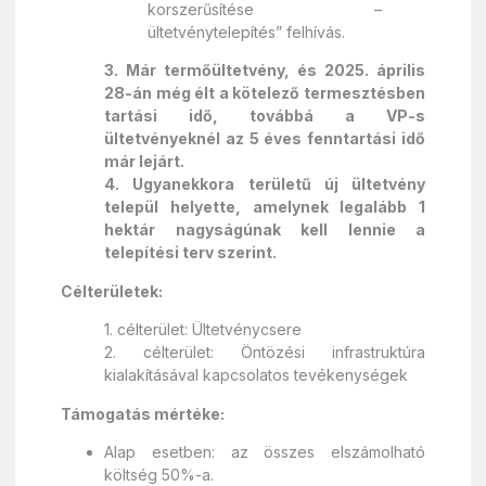
korszerűsítése –
ültetvénytelepítés” felhívás.
3. Már termőültetvény, és 2025. április
28-án még élt a kötelező termesztésben
tartási idő, továbbá a VP-s
ültetvényeknél az 5 éves fenntartási idő
már lejárt.
4. Ugyanekkora területű új ültetvény
települ helyette, amelynek legalább 1
hektár nagyságúnak kell lennie a
telepítési terv szerint.
Célterületek:
1. célterület: Ültetvénycsere
2. célterület: Öntözési infrastruktúra
kialakításával kapcsolatos tevékenységek
Támogatás mértéke:
Alap esetben: az összes elszámolható
költség 50%-a.