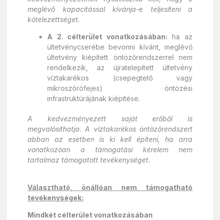
meglévő kapacitással kívánja-e teljesíteni a
kötelezettséget.
A 2. célterület vonatkozásában:
ha az
ültetvénycserébe bevonni kívánt, meglévő
ültetvény kiépített öntözőrendszerrel nem
rendelkezik, az újratelepített ültetvény
víztakarékos (csepegtető vagy
mikroszórófejes) öntözési
infrastruktúrájának kiépítése.
A kedvezményezett saját erőből is
megvalósíthatja. A víztakarékos öntözőrendszert
abban az esetben is ki kell építeni, ha arra
vonatkozóan a támogatási kérelem nem
tartalmaz támogatott tevékenységet.
Választható, önállóan nem támogatható
tevékenységek:
Mindkét célterület vonatkozásában