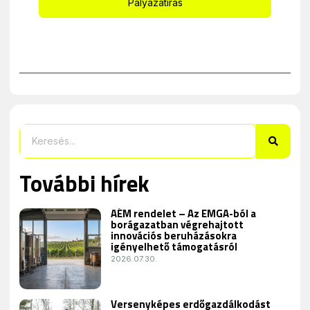
Pályázatírás
További hírek
AÉM rendelet – Az EMGA-ból a
borágazatban végrehajtott
innovációs beruházásokra
igényelhető támogatásról
2026.07.30.
Versenyképes erdőgazdálkodást