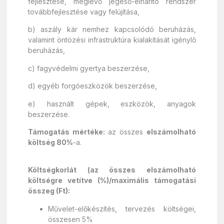
fejlesztése, meglévő jégeső-elhárító rendszer
továbbfejlesztése vagy felújítása,
b) aszály kár nemhez kapcsolódó beruházás,
valamint öntözési infrastruktúra kialakítását igénylő
beruházás,
c) fagyvédelmi gyertya beszerzése,
d) egyéb forgóeszközök beszerzése,
e) használt gépek, eszközök, anyagok
beszerzése.
Támogatás mértéke:
az összes
elszámolható
költség 80%
-a.
Költségkorlát (az összes elszámolható
költségre vetítve (%)/maximális támogatási
összeg (Ft):
Művelet-előkészítés, tervezés költségei,
összesen 5%