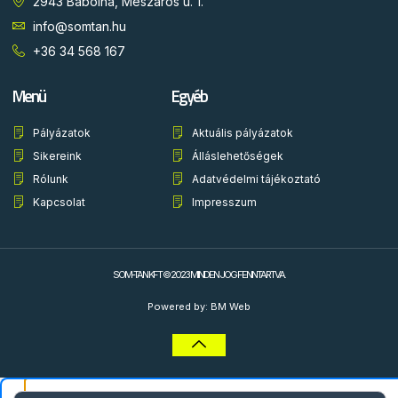
2943 Bábolna, Mészáros u. 1.
info@somtan.hu
+36 34 568 167
Menü
Egyéb
Pályázatok
Aktuális pályázatok
Sikereink
Álláslehetőségek
Rólunk
Adatvédelmi tájékoztató
Kapcsolat
Impresszum
SOM-TAN KFT © 2023 MINDEN JOG FENNTARTVA.
Powered by: BM Web