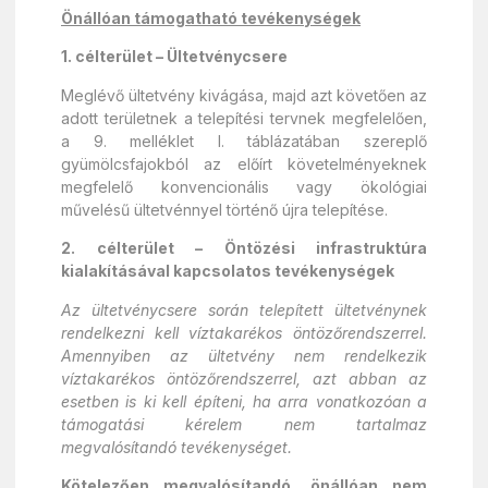
Önállóan támogatható tevékenységek
1. célterület – Ültetvénycsere
Meglévő ültetvény kivágása, majd azt követően az
adott területnek a telepítési tervnek megfelelően,
a 9. melléklet I. táblázatában szereplő
gyümölcsfajokból az előírt követelményeknek
megfelelő konvencionális vagy ökológiai
művelésű ültetvénnyel történő újra telepítése.
2. célterület – Öntözési infrastruktúra
kialakításával kapcsolatos tevékenységek
Az ültetvénycsere során telepített ültetvénynek
rendelkezni kell víztakarékos öntözőrendszerrel.
Amennyiben az ültetvény nem rendelkezik
víztakarékos öntözőrendszerrel, azt abban az
esetben is ki kell építeni, ha arra vonatkozóan a
támogatási kérelem nem tartalmaz
megvalósítandó tevékenységet.
Kötelezően megvalósítandó, önállóan nem