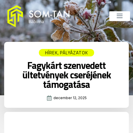
HÍREK
,
PÁLYÁZATOK
Fagykárt szenvedett
ültetvények cseréjének
támogatása
december 12, 2025