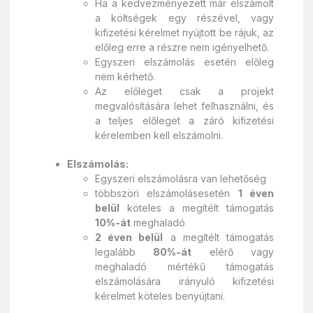
Ha a kedvezményezett már elszámolt
a költségek egy részével, vagy
kifizetési kérelmet nyújtott be rájuk, az
előleg erre a részre nem igényelhető.
Egyszeri elszámolás esetén előleg
nem kérhető.
Az előleget csak a projekt
megvalósítására lehet felhasználni, és
a teljes előleget a záró kifizetési
kérelemben kell elszámolni.
Elszámolás:
Egyszeri elszámolásra van lehetőség
többszöri elszámolásesetén
1 éven
belül
köteles a megítélt támogatás
10%-át
meghaladó
2 éven belül
a megítélt támogatás
legalább
80%-át
elérő vagy
meghaladó mértékű támogatás
elszámolására irányuló kifizetési
kérelmet köteles benyújtani.