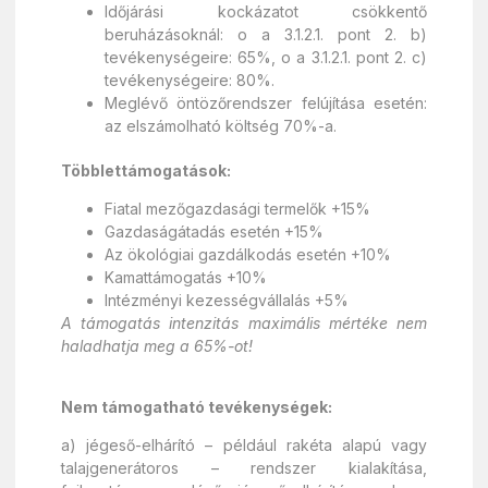
Időjárási kockázatot csökkentő
beruházásoknál: o a 3.1.2.1. pont 2. b)
tevékenységeire: 65%, o a 3.1.2.1. pont 2. c)
tevékenységeire: 80%.
Meglévő öntözőrendszer felújítása esetén:
az elszámolható költség 70%-a.
Többlettámogatások:
Fiatal mezőgazdasági termelők +15%
Gazdaságátadás esetén +15%
Az ökológiai gazdálkodás esetén +10%
Kamattámogatás +10%
Intézményi kezességvállalás +5%
A támogatás intenzitás maximális mértéke nem
haladhatja meg a 65%-ot!
Nem támogatható tevékenységek:
a) jégeső-elhárító – például rakéta alapú vagy
talajgenerátoros – rendszer kialakítása,